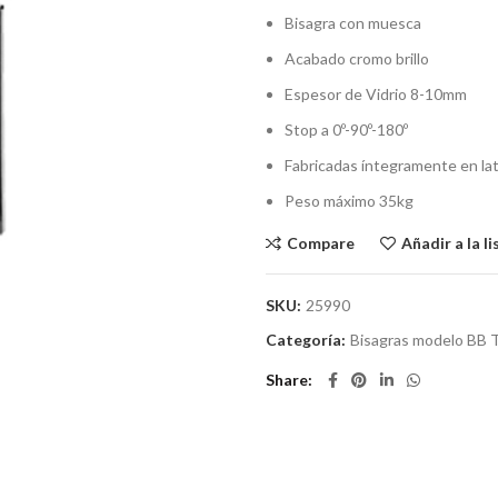
Bisagra con muesca
Acabado cromo brillo
Espesor de Vidrio 8-10mm
Stop a 0º-90º-180º
Fabricadas íntegramente en la
Peso máximo 35kg
Compare
Añadir a la l
SKU:
25990
Categoría:
Bisagras modelo BB 
Share