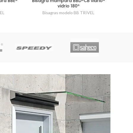
ra BBE-
Bisagra mampara BBD-CB vidrio-
º
vidrio 180º
VEL
Bisagras modelo BB TRIVEL