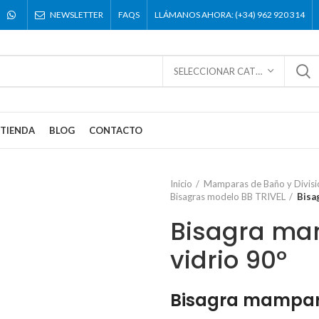
NEWSLETTER
FAQS
LLÁMANOS AHORA: (+34) 962 920 314
SELECCIONAR CATEGORÍA
TIENDA
BLOG
CONTACTO
Inicio
Mamparas de Baño y Divisi
Bisagras modelo BB TRIVEL
Bisa
Bisagra ma
vidrio 90º
Bisagra mampara