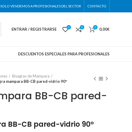
SOLO VENDEMOS A PROFESIONALES DEL SECTOR
CONTACTO
0
0
0
ENTRAR / REGISTRARSE
0,00
€
DESCUENTOS ESPECIALES PARA PROFESIONALES
ones
Bisagras de Mampara
gra mampara BB-CB pared-vidrio 90º
mpara BB-CB pared-
 BB-CB pared-vidrio 90º