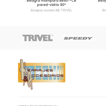
Bisagra mampara BB90º-CB
Bisa
pared-vidrio 90º
Bisagras modelo BB TRIVEL
Bi