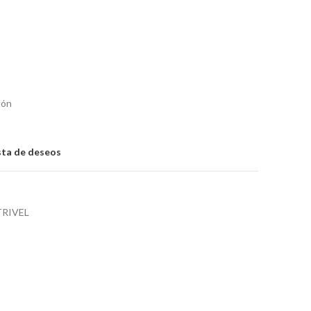
tón
ista de deseos
TRIVEL