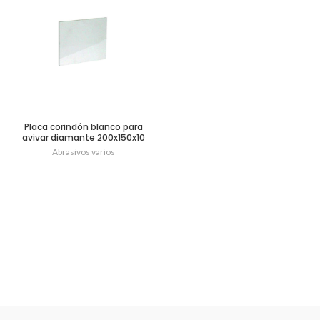
Placa corindón blanco para
avivar diamante 200x150x10
mm.
Abrasivos varios