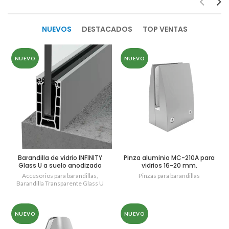
NUEVOS
DESTACADOS
TOP VENTAS
NUEVO
NUEVO
Barandilla de vidrio INFINITY
Pinza aluminio MC-210A para
Glass U a suelo anodizado
vidrios 16-20 mm.
plata
Accesorios para barandillas
,
Pinzas para barandillas
Barandilla Transparente Glass U
NUEVO
NUEVO