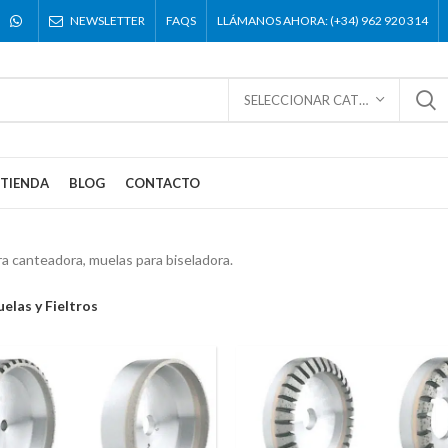
NEWSLETTER
FAQS
LLÁMANOS AHORA: (+34) 962 920 314
SELECCIONAR CATEGORÍA
TIENDA
BLOG
CONTACTO
a canteadora, muelas para biseladora.
elas y Fieltros