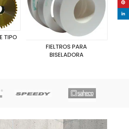
Pinte
linked
E TIPO
FIELTROS PARA
BISELADORA