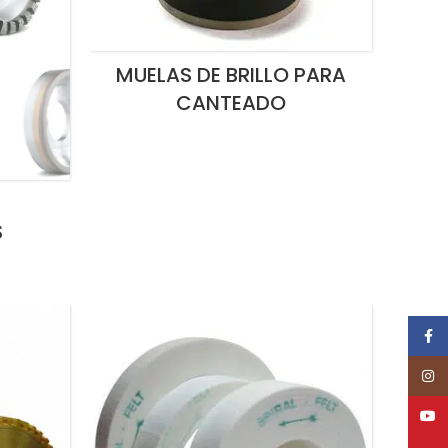
MUELAS DE BRILLO PARA
CANTEADO
S
Face
Insta
YouT