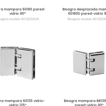
ra mampara 60180 pared-
Bisagra desplazada ma
vidrio 90º
60180D pared-vidrio 
sagras modelo 60 GEDASA
Bisagras modelo 60 GED
ra mampara 60135 vidrio-
Bisagra mampara BB13
vidrio 135º
pared-vidrio 90º