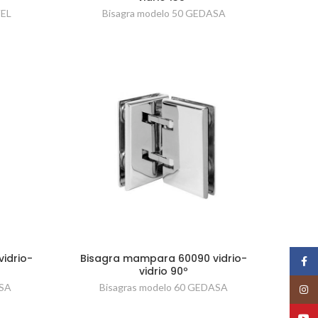
VEL
Bisagra modelo 50 GEDASA
idrio-
Bisagra mampara 60090 vidrio-
Face
vidrio 90º
ASA
Bisagras modelo 60 GEDASA
Insta
YouT