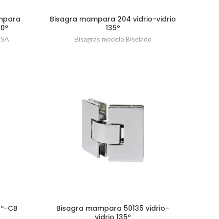
mpara
Bisagra mampara 204 vidrio-vidrio
90º
135º
ASA
Bisagras modelo Biselado
5º-CB
Bisagra mampara 50135 vidrio-
vidrio 135º