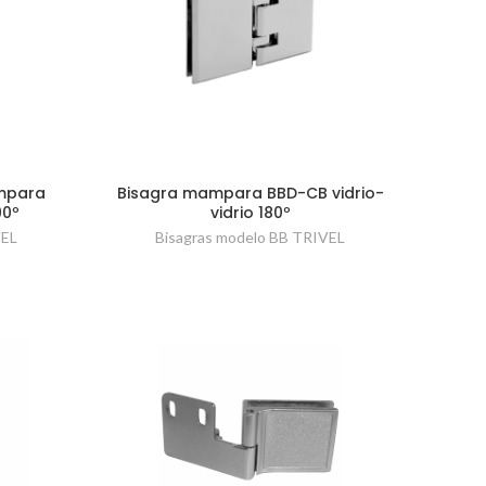
mpara
Bisagra mampara BBD-CB vidrio-
90º
vidrio 180º
VEL
Bisagras modelo BB TRIVEL