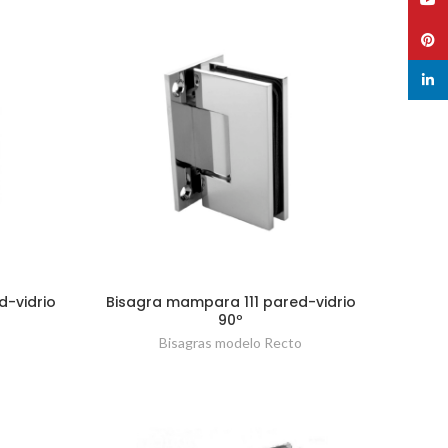
Pinte
linked
d-vidrio
Bisagra mampara 111 pared-vidrio
90º
o
Bisagras modelo Recto