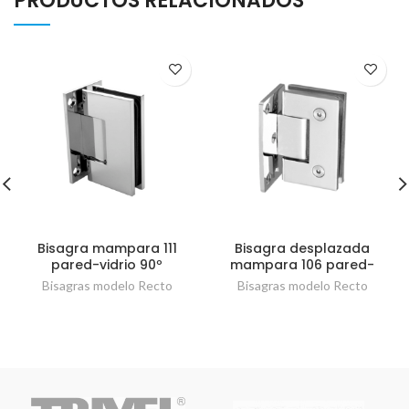
PRODUCTOS RELACIONADOS
Bisagra mampara 111
Bisagra desplazada
pared-vidrio 90º
mampara 106 pared-
vidrio 90º
Bisagras modelo Recto
Bisagras modelo Recto