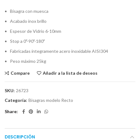
Bisagra con muesca
Acabado inox brillo
Espesor de Vidrio 6-10mm
Stop a 0º-90º-180º
Fabricadas íntegramente acero inoxidable AISI304
Peso máximo 25kg
Compare
Añadir a la lista de deseos
SKU:
26723
Categoría:
Bisagras modelo Recto
Share
DESCRIPCIÓN