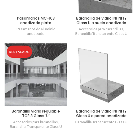
Pasamanos MC-103
Barandilla de vidrio INFINITY
anodizado plata
Glass U a suelo anodizado
plata
Pasamanos de aluminio
Accesorios para barandillas
,
anodizado
Barandilla Transparente Glass U
DESTACADO
Barandilla vidrio regulable
Barandilla de vidrio INFINITY
TOP 3 Glass ‘U’
Glass U a pared anodizado
plata
Accesorios para barandillas
,
Barandilla Transparente Glass U
Barandilla Transparente Glass U